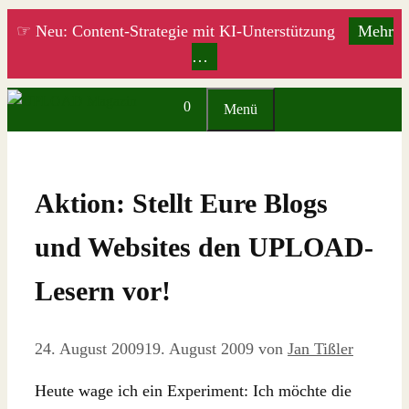
Zum
☞ Neu: Content-Strategie mit KI-Unterstützung
Mehr
Inhalt
…
springen
0
Menü
Aktion: Stellt Eure Blogs
und Websites den UPLOAD-
Lesern vor!
24. August 2009
19. August 2009
von
Jan Tißler
Heute wage ich ein Experiment: Ich möchte die