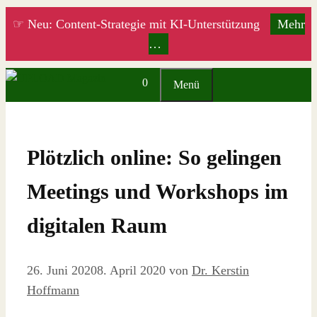
Zum
☞ Neu: Content-Strategie mit KI-Unterstützung
Mehr
Inhalt
…
springen
0
Menü
Plötzlich online: So gelingen
Meetings und Workshops im
digitalen Raum
26. Juni 2020
8. April 2020
von
Dr. Kerstin
Hoffmann