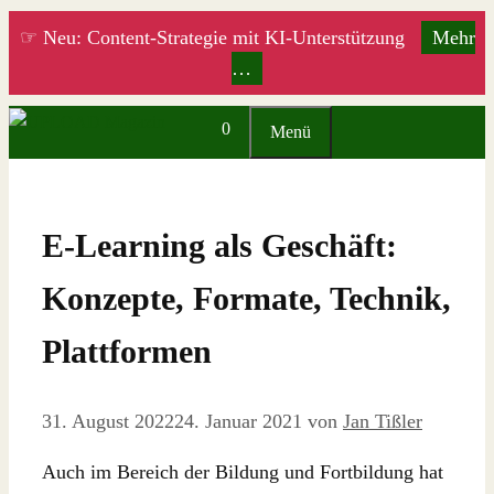
Zum
☞ Neu: Content-Strategie mit KI-Unterstützung
Mehr
Inhalt
…
springen
0
Menü
E-Learning als Geschäft:
Konzepte, Formate, Technik,
Plattformen
31. August 2022
24. Januar 2021
von
Jan Tißler
Auch im Bereich der Bildung und Fortbildung hat