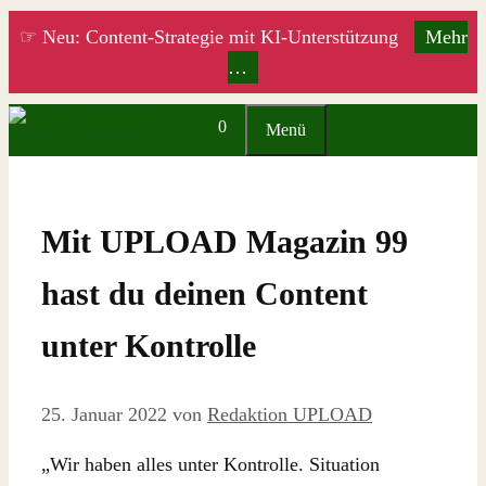
Zum
☞ Neu: Content-Strategie mit KI-Unterstützung
Mehr
Inhalt
…
springen
0
Menü
Mit UPLOAD Magazin 99
hast du deinen Content
unter Kontrolle
25. Januar 2022
von
Redaktion UPLOAD
„Wir haben alles unter Kontrolle. Situation