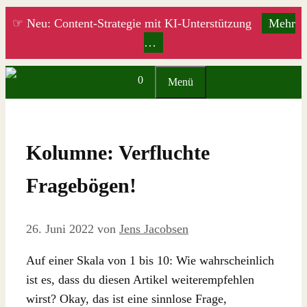
Zum
☞ Neu: Content-Strategie mit KI-Unterstützung
Mehr
Inhalt
…
springen
0
Menü
Kolumne: Verfluchte
Fragebögen!
26. Juni 2022
von
Jens Jacobsen
Auf einer Skala von 1 bis 10: Wie wahrscheinlich
ist es, dass du diesen Artikel weiterempfehlen
wirst? Okay, das ist eine sinnlose Frage,