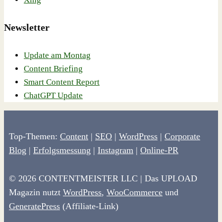
Newsletter
Update am Montag
Content Briefing
Smart Content Report
ChatGPT Update
Top-Themen:
Content
|
SEO
|
WordPress
|
Corporate
Blog
|
Erfolgsmessung
|
Instagram
|
Online-PR
© 2026 CONTENTMEISTER LLC | Das UPLOAD
Magazin nutzt
WordPress
,
WooCommerce
und
GeneratePress
(Affiliate-Link)