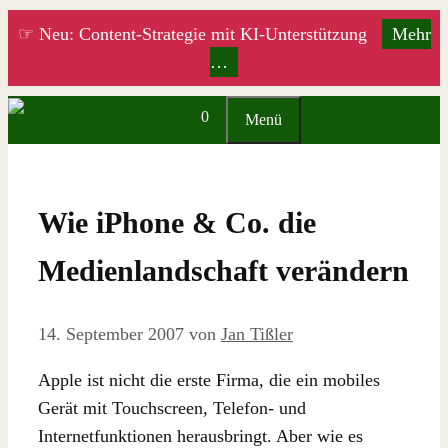
Zum
☞ Neu: Content-Strategie mit KI-Unterstützung
Mehr
Inhalt
…
springen
0
Menü
Wie iPhone & Co. die
Medienlandschaft verändern
14. September 2007
von
Jan Tißler
Apple ist nicht die erste Firma, die ein mobiles
Gerät mit Touchscreen, Telefon- und
Internetfunktionen herausbringt. Aber wie es