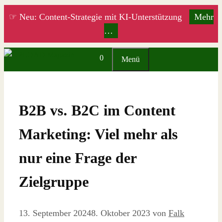
Zum
☞ Neu: Content-Strategie mit KI-Unterstützung
Mehr
Inhalt
…
springen
0
Menü
B2B vs. B2C im Content
Marketing: Viel mehr als
nur eine Frage der
Zielgruppe
13. September 2024
8. Oktober 2023
von
Falk