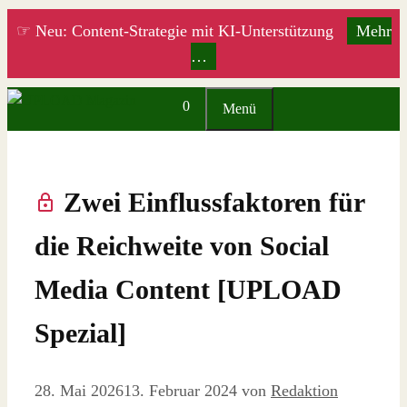
Zum
☞ Neu: Content-Strategie mit KI-Unterstützung
Mehr
Inhalt
…
springen
0
Menü
Zwei Einflussfaktoren für
die Reichweite von Social
Media Content [UPLOAD
Spezial]
28. Mai 2026
13. Februar 2024
von
Redaktion