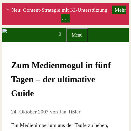
Zum
☞ Neu: Content-Strategie mit KI-Unterstützung
Mehr
Inhalt
…
springen
0
Menü
Zum Medienmogul in fünf
Tagen – der ultimative
Guide
24. Oktober 2007
von
Jan Tißler
Ein Medienimperium aus der Taufe zu heben,