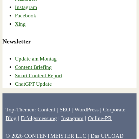
Instagram
Facebook
Xing
Newsletter
Update am Montag
Content Briefing
Smart Content Report
ChatGPT Update
Top-Themen:
Content
|
SEO
|
WordPress
|
Corporate
Blog
|
Erfolgsmessung
|
Instagram
|
Online-PR
© 2026 CONTENTMEISTER LLC | Das UPLOAD