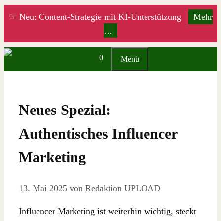
Zum
☞ Neu: Content-Strategie mit KI-Unterstützung
Mehr
Inhalt
…
springen
0
Menü
Neues Spezial:
Authentisches Influencer
Marketing
13. Mai 2025
von
Redaktion UPLOAD
Influencer Marketing ist weiterhin wichtig, steckt