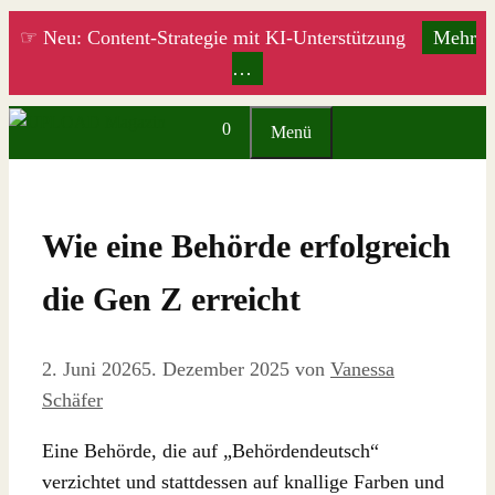
Zum
☞ Neu: Content-Strategie mit KI-Unterstützung
Mehr
Inhalt
…
springen
0
Menü
Wie eine Behörde erfolgreich
die Gen Z erreicht
2. Juni 2026
5. Dezember 2025
von
Vanessa
Schäfer
Eine Behörde, die auf „Behördendeutsch“
verzichtet und stattdessen auf knallige Farben und