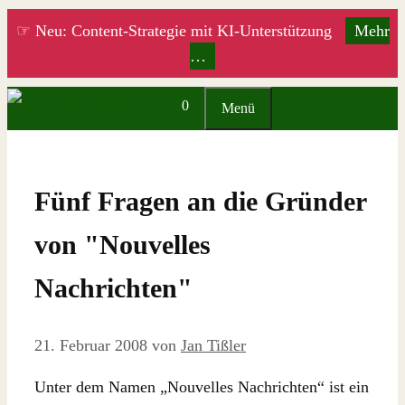
Zum
☞ Neu: Content-Strategie mit KI-Unterstützung
Mehr
Inhalt
…
springen
0
Menü
Fünf Fragen an die Gründer
von "Nouvelles
Nachrichten"
21. Februar 2008
von
Jan Tißler
Unter dem Namen „Nouvelles Nachrichten“ ist ein