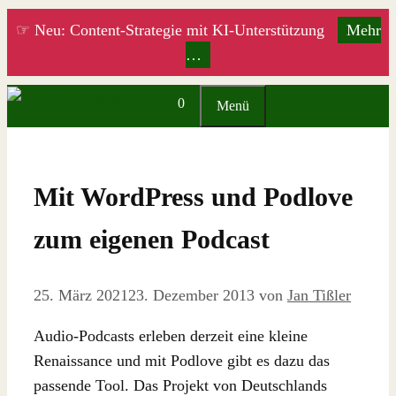
Zum
☞ Neu: Content-Strategie mit KI-Unterstützung
Mehr
Inhalt
…
springen
0
Menü
Mit WordPress und Podlove
zum eigenen Podcast
25. März 2021
23. Dezember 2013
von
Jan Tißler
Audio-Podcasts erleben derzeit eine kleine
Renaissance und mit Podlove gibt es dazu das
passende Tool. Das Projekt von Deutschlands