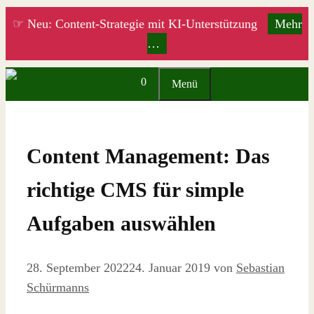
Zum
☞ Neu: Content-Strategie mit KI-Unterstützung
Mehr
Inhalt
…
springen
0
Menü
Content Management: Das
richtige CMS für simple
Aufgaben auswählen
28. September 2022
24. Januar 2019
von
Sebastian
Schürmanns