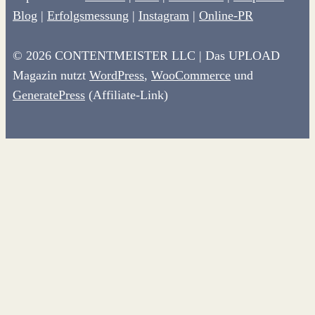
Blog
|
Erfolgsmessung
|
Instagram
|
Online-PR
© 2026 CONTENTMEISTER LLC | Das UPLOAD
Magazin nutzt
WordPress
,
WooCommerce
und
GeneratePress
(Affiliate-Link)