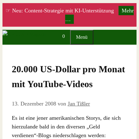
Zum
☞ Neu: Content-Strategie mit KI-Unterstützung
Mehr
Inhalt
…
springen
0
Menü
20.000 US-Dollar pro Monat
mit YouTube-Videos
13. Dezember 2008
von
Jan Tißler
Es ist eine jener amerikanischen Storys, die sich
hierzulande bald in den diversen „Geld
verdienen“-Blogs niederschlagen werden: