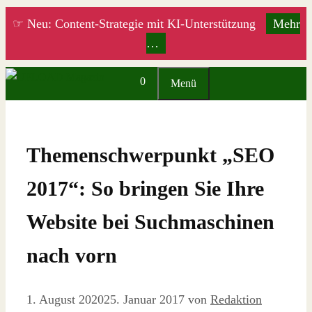
Zum
☞ Neu: Content-Strategie mit KI-Unterstützung
Mehr
Inhalt
…
springen
0
Menü
Themenschwerpunkt „SEO
2017“: So bringen Sie Ihre
Website bei Suchmaschinen
nach vorn
1. August 2020
25. Januar 2017
von
Redaktion