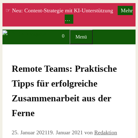
Zum
☞ Neu: Content-Strategie mit KI-Unterstützung
Mehr
Inhalt
…
springen
0
Menü
Remote Teams: Praktische
Tipps für erfolgreiche
Zusammenarbeit aus der
Ferne
25. Januar 2021
19. Januar 2021
von
Redaktion