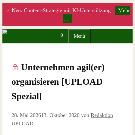
Zum
☞ Neu: Content-Strategie mit KI-Unterstützung
Mehr
Inhalt
…
springen
0
Menü
Unternehmen agil(er)
organisieren [UPLOAD
Spezial]
28. Mai 2026
13. Oktober 2020
von
Redaktion
UPLOAD