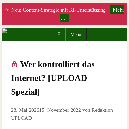
Zum
☞ Neu: Content-Strategie mit KI-Unterstützung
Mehr
Inhalt
…
springen
0
Menü
Wer kontrolliert das
Internet? [UPLOAD
Spezial]
28. Mai 2026
15. November 2022
von
Redaktion
UPLOAD