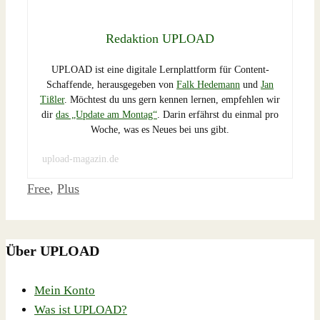
Redaktion UPLOAD
UPLOAD ist eine digitale Lernplattform für Content-
Schaffende, herausgegeben von
Falk Hedemann
und
Jan
Tißler
. Möchtest du uns gern kennen lernen, empfehlen wir
dir
das „Update am Montag“
. Darin erfährst du einmal pro
Woche, was es Neues bei uns gibt.
upload-magazin.de
Schlagwörter
Free
,
Plus
Über UPLOAD
Mein Konto
Was ist UPLOAD?