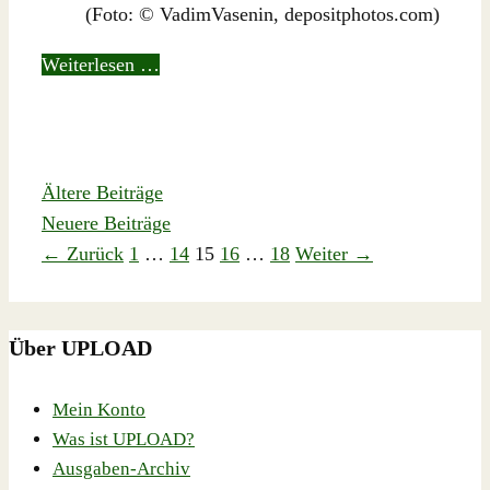
(Foto: © VadimVasenin, depositphotos.com)
Weiterlesen …
Ältere Beiträge
Neuere Beiträge
Seite
Seite
Seite
Seite
Seite
←
Zurück
1
…
14
15
16
…
18
Weiter
→
Über UPLOAD
Mein Konto
Was ist UPLOAD?
Ausgaben-Archiv