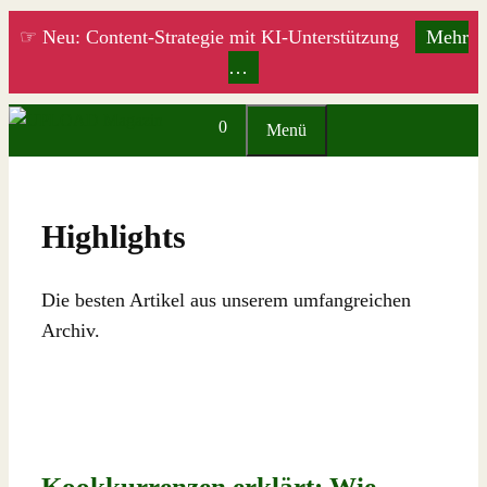
Zum
☞ Neu: Content-Strategie mit KI-Unterstützung
Mehr
Inhalt
…
springen
0
Menü
Highlights
Die besten Artikel aus unserem umfangreichen
Archiv.
Kookkurrenzen erklärt: Wie