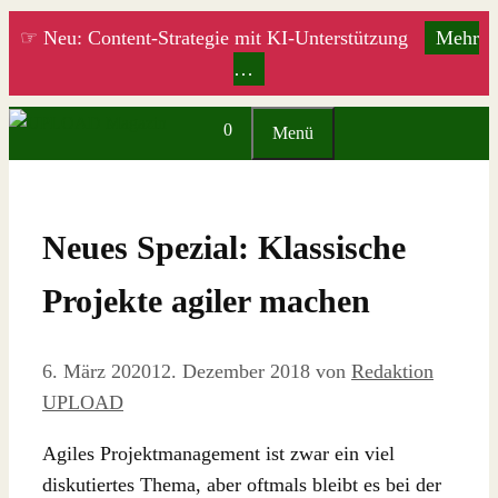
Zum
☞ Neu: Content-Strategie mit KI-Unterstützung
Mehr
Inhalt
…
springen
0
Menü
Neues Spezial: Klassische
Projekte agiler machen
6. März 2020
12. Dezember 2018
von
Redaktion
UPLOAD
Agiles Projektmanagement ist zwar ein viel
diskutiertes Thema, aber oftmals bleibt es bei der