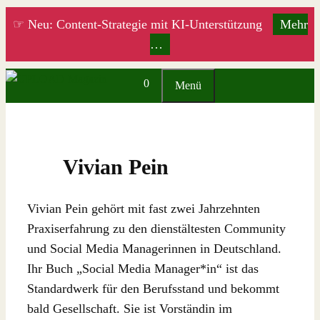
Zum
☞ Neu: Content-Strategie mit KI-Unterstützung
Mehr
Inhalt
…
springen
0
Menü
Vivian Pein
Vivian Pein gehört mit fast zwei Jahrzehnten
Praxiserfahrung zu den dienstältesten Community
und Social Media Managerinnen in Deutschland.
Ihr Buch „Social Media Manager*in“ ist das
Standardwerk für den Berufsstand und bekommt
bald Gesellschaft. Sie ist Vorständin im