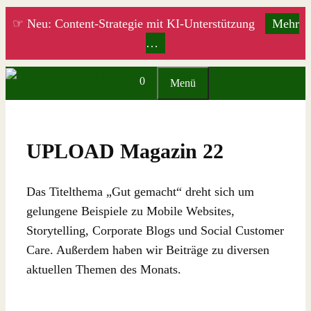
Zum
☞ Neu: Content-Strategie mit KI-Unterstützung
Mehr
Inhalt
…
springen
0
Menü
UPLOAD Magazin 22
Das Titelthema „Gut gemacht“ dreht sich um
gelungene Beispiele zu Mobile Websites,
Storytelling, Corporate Blogs und Social Customer
Care. Außerdem haben wir Beiträge zu diversen
aktuellen Themen des Monats.