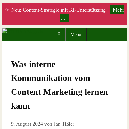
Zum
☞ Neu: Content-Strategie mit KI-Unterstützung
Mehr
Inhalt
…
springen
0
Menü
Was interne
Kommunikation vom
Content Marketing lernen
kann
9. August 2024
von
Jan Tißler