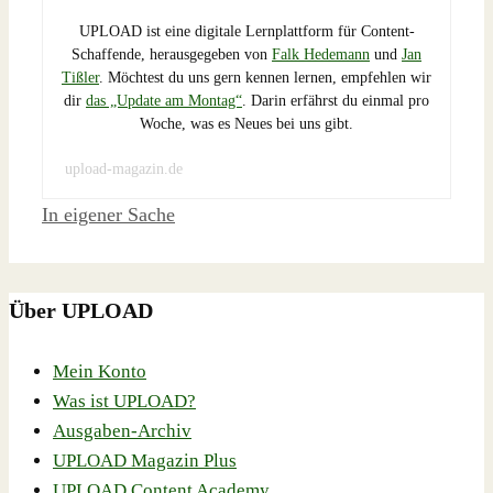
UPLOAD ist eine digitale Lernplattform für Content-
Schaffende, herausgegeben von
Falk Hedemann
und
Jan
Tißler
. Möchtest du uns gern kennen lernen, empfehlen wir
dir
das „Update am Montag“
. Darin erfährst du einmal pro
Woche, was es Neues bei uns gibt.
upload-magazin.de
Schlagwörter
In eigener Sache
Über UPLOAD
Mein Konto
Was ist UPLOAD?
Ausgaben-Archiv
UPLOAD Magazin Plus
UPLOAD Content Academy