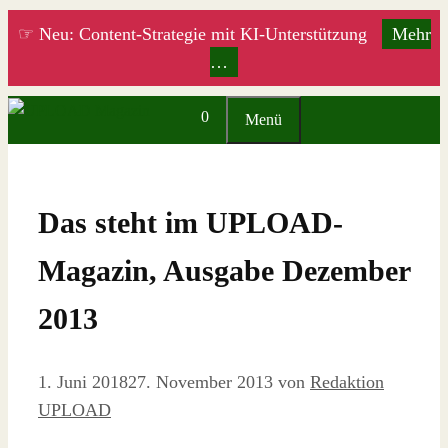
Zum
☞ Neu: Content-Strategie mit KI-Unterstützung
Mehr
Inhalt
…
springen
0
Menü
Das steht im UPLOAD-
Magazin, Ausgabe Dezember
2013
1. Juni 2018
27. November 2013
von
Redaktion
UPLOAD