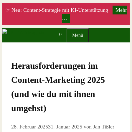
Zum
☞ Neu: Content-Strategie mit KI-Unterstützung
Mehr
Inhalt
…
springen
0
Menü
Herausforderungen im
Content-Marketing 2025
(und wie du mit ihnen
umgehst)
28. Februar 2025
31. Januar 2025
von
Jan Tißler