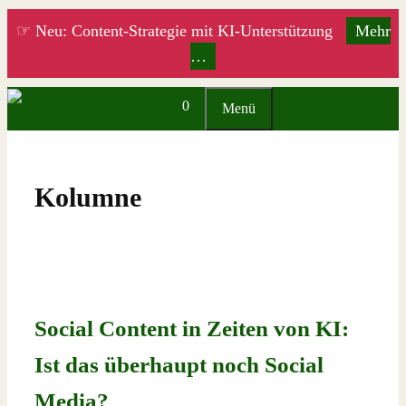
Zum
☞ Neu: Content-Strategie mit KI-Unterstützung
Mehr
Inhalt
…
springen
0
Menü
Kolumne
Social Content in Zeiten von KI:
Ist das überhaupt noch Social
Media?