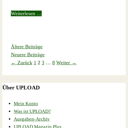
Weiterlesen …
Ältere Beiträge
Neuere Beiträge
Seite
Seite
Seite
Seite
←
Zurück
1
2
3
…
8
Weiter
→
Über UPLOAD
Mein Konto
Was ist UPLOAD?
Ausgaben-Archiv
UPLOAD Magazin Plus